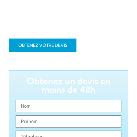
proposons un service local, proche de vous, avec un
engagement fort sur la qualité. Nous sommes votre
spécialiste de la
rénovation de salle de bain à Mies
,
alliant savoir-faire et proximité.
OBTENEZ VOTRE DEVIS
Obtenez un devis en
moins de 48h