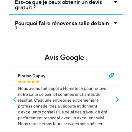
Est-ce que je peux obtenir un devis
gratuit ?
Pourquoi faire rénover sa salle de bain
?
Avis Google :
Florian Dupuy
Ca
★
★
★
★
★
★
Nous avons fait appel à Hometech pour rénover
Le
notre salle de bain et sommes enchantés du
ve
résultat. C'est une entreprise extrêmement
ser
professionnelle, très à l écoute et donnant
d'excellents conseils. Le délai des travaux à été
parfaitement respecté avec un excellent suivi.
Nous reutiliserons leurs services sans hésiter.