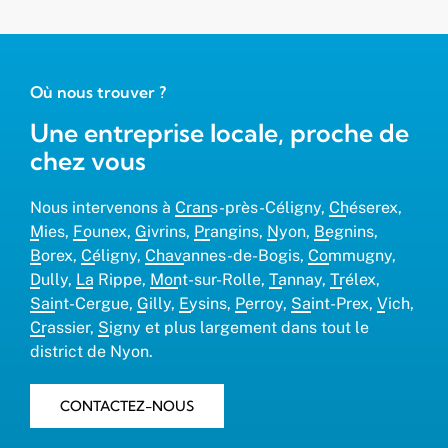
Où nous trouver ?
Une entreprise locale, proche de
chez vous
Nous intervenons à
Crans-près-Céligny
,
Chéserex
,
Mies
,
Founex
,
Givrins
,
Prangins
,
Nyon
,
Begnins
,
Borex
,
Céligny
,
Chavannes-de-Bogis
,
Commugny
,
Dully
,
La Rippe
,
Mont-sur-Rolle
,
Tannay
,
Trélex
,
Saint-Cergue
,
Gilly
,
Eysins
,
Perroy
,
Saint-Prex
,
Vich
,
Crassier
,
Signy
et plus largement dans tout le
district de Nyon.
CONTACTEZ-NOUS