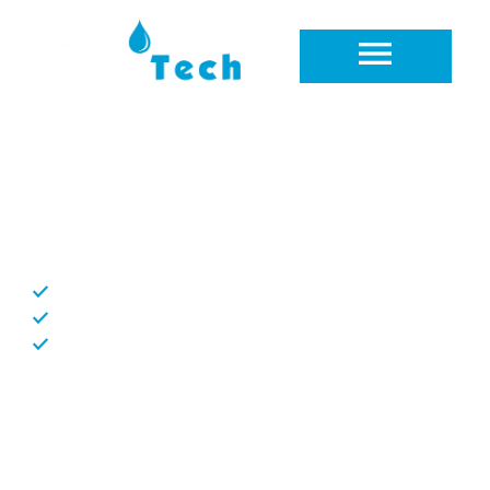
Rénovation de salle de bain Mies
Un service sanitaire fiable et
local
Travaux de qualité
Délai respecté
Entreprise locale
Chez
Hometech Sanitaire à Mies
, nous vous
accompagnons dans tous vos projets sanitaires, que
ce soit pour une intervention d’urgence, une remise
à neuf partielle ou une installation complète. Nous