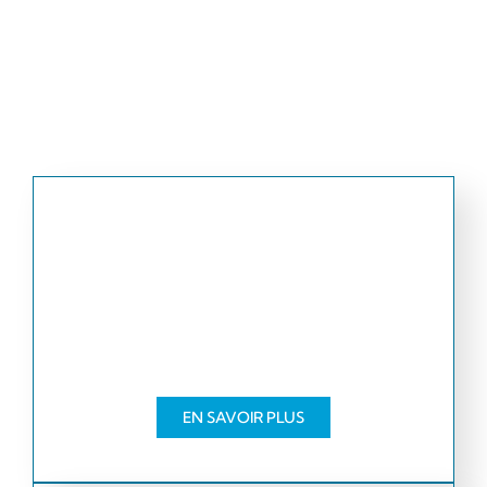
Autres services sanitaires
Découvrez les autres services de HomeTech
Sanitaire
Dépannage
Détartrage, révisions, nettoyage des
appareils et bien d'autres services.
EN SAVOIR PLUS