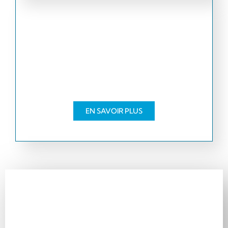
Entretien
Débouchage des canalisations,
réparation des fuites d'eau et bien
d'autres services.
EN SAVOIR PLUS
Rénovez vos sanitaires
Si vous avez des sanitaires vieillissants, il est