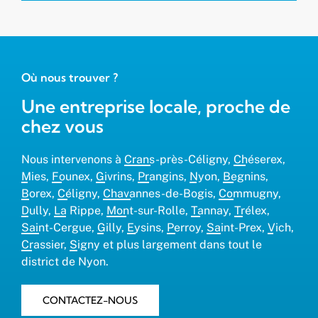
Où nous trouver ?
Une entreprise locale, proche de
chez vous
Nous intervenons à
Crans-près-Céligny
,
Chéserex
,
Mies
,
Founex
,
Givrins
,
Prangins
,
Nyon
,
Begnins
,
Borex
,
Céligny
,
Chavannes-de-Bogis
,
Commugny
,
Dully
,
La Rippe
,
Mont-sur-Rolle
,
Tannay
,
Trélex
,
Saint-Cergue
,
Gilly
,
Eysins
,
Perroy
,
Saint-Prex
,
Vich
,
Crassier
,
Signy
et plus largement dans tout le
district de Nyon.
CONTACTEZ-NOUS