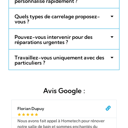
personnalisé rapidement ?
Quels types de carrelage proposez-
vous ?
Pouvez-vous intervenir pour des
réparations urgentes ?
Travaillez-vous uniquement avec des
particuliers ?
Avis Google :
Florian Dupuy
Ca
★
★
★
★
★
★
Nous avons fait appel à Hometech pour rénover
Le
notre salle de bain et sommes enchantés du
ve