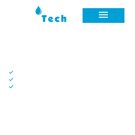
Rénovation salle de bain Trélex
Votre expert en sanitaires
Intervention rapide et soignée
Devis gratuit en moins de 48h
Entreprise locale, proche de chez vous
HomeTech Sanitaire
est spécialisé dans la
rénovation de salles de bains à Trélex
, dans le
canton de Vaud. Notre entreprise locale met à votre
disposition son savoir-faire unique pour transformer
votre espace sanitaire en un lieu moderne et