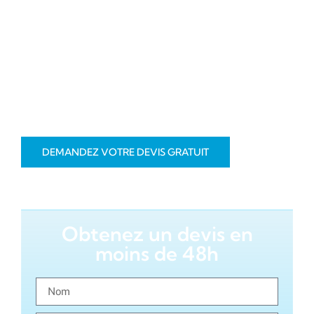
fonctionnel. Que vous soyez un particulier ou un
professionnel, nous proposons des solutions
adaptées à vos besoins, avec une attention
particulière portée à la qualité des matériaux,
notamment l’utilisation de pierre naturelle et de
carrelage de qualité. Nous intervenons rapidement
et avec soin pour garantir votre entière satisfaction.
DEMANDEZ VOTRE DEVIS GRATUIT
Obtenez un devis en
moins de 48h