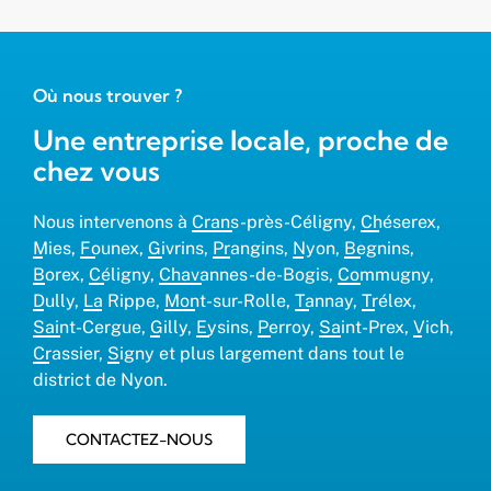
Où nous trouver ?
Une entreprise locale, proche de
chez vous
Nous intervenons à
Crans-près-Céligny
,
Chéserex
,
Mies
,
Founex
,
Givrins
,
Prangins
,
Nyon
,
Begnins
,
Borex
,
Céligny
,
Chavannes-de-Bogis
,
Commugny
,
Dully
,
La Rippe
,
Mont-sur-Rolle
,
Tannay
,
Trélex
,
Saint-Cergue
,
Gilly
,
Eysins
,
Perroy
,
Saint-Prex
,
Vich
,
Crassier
,
Signy
et plus largement dans tout le
district de Nyon.
CONTACTEZ-NOUS