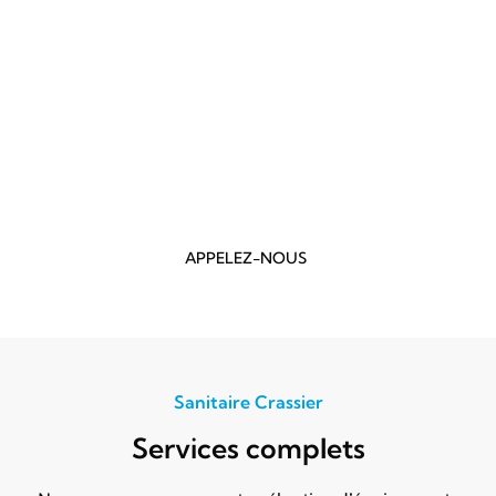
Forte de plusieurs années d’expérience
dans la
région
, notre société maîtrise parfaitement tous les
aspects techniques liés à la
plomberie
et au
sanitaire
: installation, réparation et modernisation.
Nous mettons notre
expertise
à votre service pour
améliorer votre confort au quotidien, avec des
solutions adaptées à chaque budget.
APPELEZ-NOUS
Sanitaire Crassier
Services complets