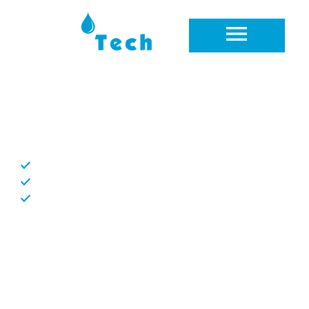
Rénovation de salle de bain Crassier
Vos experts en sanitaires
Intervention rapide et soignée
Devis gratuit en moins de 48h
Entreprise locale, proche de chez vous
Notre
équipe d’artisans plombiers
et spécialistes
en
rénovation de salle de bain à Crassier
met tout
son savoir-faire à votre disposition. À l’écoute
attentive de vos besoins, nous concevons un
aménagement personnalisé qui combine esthétique